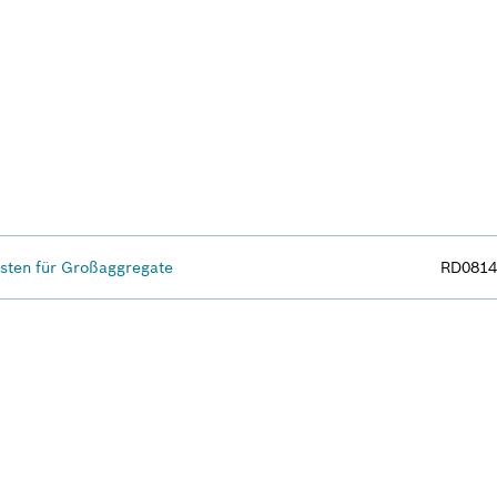
ten für Großaggregate
RD0814