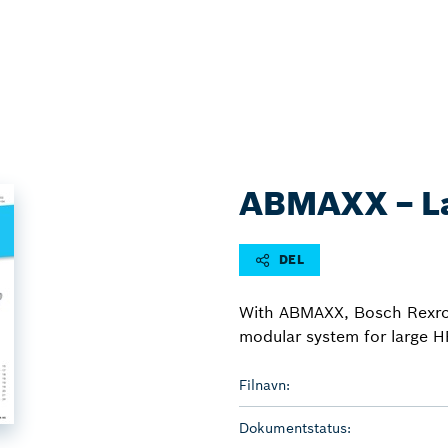
ABMAXX − La
DEL
With ABMAXX, Bosch Rexroth 
modular system for large H
Filnavn:
Dokumentstatus: