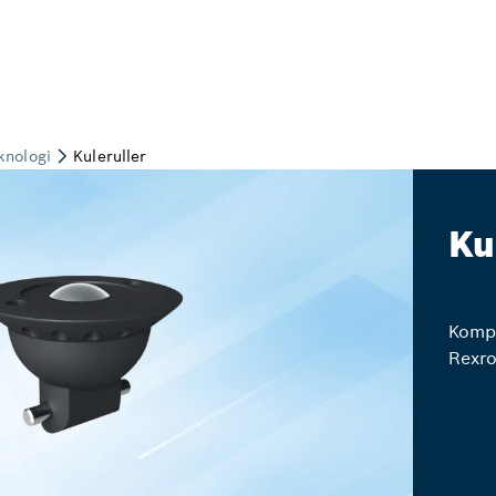
Ku
Kompo
Rexro