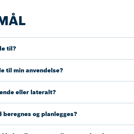
SMÅL
e til?
lle til min anvendelse?
nde eller lateralt?
id beregnes og planlegges?