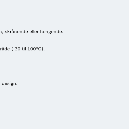
en, skrånende eller hengende.
råde (-30 til 100°C).
g design.