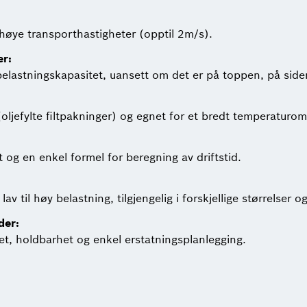
og høye transporthastigheter (opptil 2m/s).
er:
belastningskapasitet, uansett om det er på toppen, på sid
ljefylte filtpakninger) og egnet for et bredt temperaturom
 og en enkel formel for beregning av driftstid.
lav til høy belastning, tilgjengelig i forskjellige størrelser o
der:
et, holdbarhet og enkel erstatningsplanlegging.