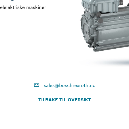
selelektriske maskiner
l
sales@boschrexroth.no
TILBAKE TIL OVERSIKT