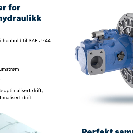
r for
hydraulikk
i henhold til SAE J744
olumstrøm
r
tsoptimalisert drift,
imalisert drift
Perfekt sam