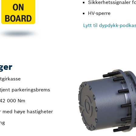
Sikkerhetssignaler f
HV-sperre
Lytt til dypdykk-podka
ger
tgirkasse
etjent parkeringsbrems
 42 000 Nm
er med høye hastigheter
ing