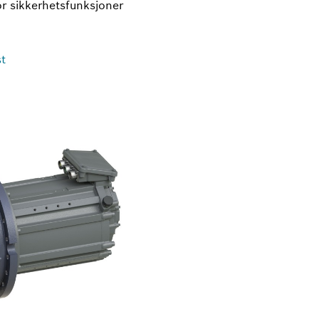
or sikkerhetsfunksjoner
st