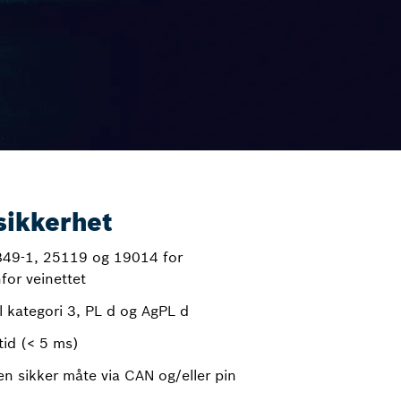
sikkerhet
3849-1, 25119 og 19014 for
for veinettet
l kategori 3, PL d og AgPL d
tid (< 5 ms)
n sikker måte via CAN og/eller pin