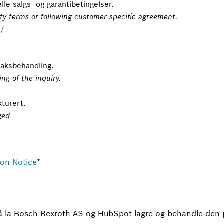
lle salgs- og garantibetingelser.
ty terms or following customer specific agreement.
e/
saksbehandling.
ng of the inquiry.
kturert.
ged
ion Notice
*
 å la Bosch Rexroth AS og HubSpot lagre og behandle den 