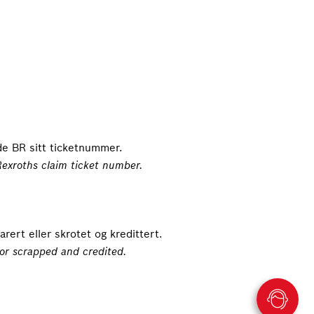
de BR sitt ticketnummer.
Rexroths claim ticket number.
rert eller skrotet og kredittert.
 or scrapped and credited.