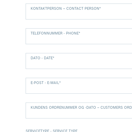
KONTAKTPERSON – CONTACT PERSON
*
TELEFONNUMMER - PHONE
*
DATO - DATE
*
E-POST - E-MAIL
*
KUNDENS ORDRENUMMER OG -DATO – CUSTOMERS ORD
SERVICETYPE - SERVICE TYPE