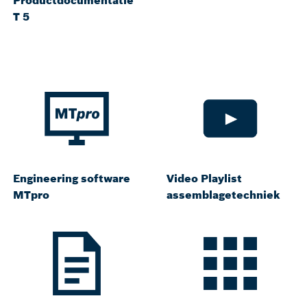
Productdocumentatie
T 5
Engineering software
Video Playlist
MTpro
assemblagetechniek