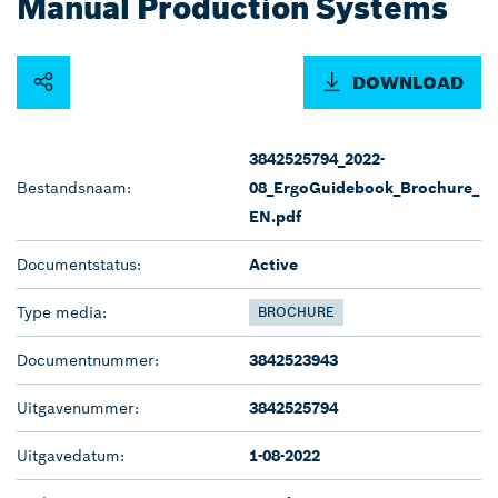
Manual Production Systems
DOWNLOAD
3842525794_2022-
Bestandsnaam:
08_ErgoGuidebook_Brochure_
EN.pdf
Documentstatus:
Active
Type media:
BROCHURE
Documentnummer:
3842523943
Uitgavenummer:
3842525794
Uitgavedatum:
1-08-2022