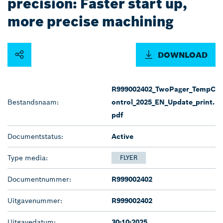
precision: Faster start up,
more precise machining
DOWNLOAD
R999002402_TwoPager_TempC
Bestandsnaam:
ontrol_2025_EN_Update_print.
pdf
Documentstatus:
Active
Type media:
FLYER
Documentnummer:
R999002402
Uitgavenummer:
R999002402
Uitgavedatum:
30-10-2025