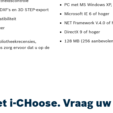
ktheidscontrole
PC met MS Windows XP, V
 DXF's en 3D STEP-export
Microsoft IE 6 of hoger
ibiliteit
NET Framework V.4.0 of 
eer
DirectX 9 of hoger
128 MB (256 aanbevolen
liotheekrecensies,
s zorg ervoor dat u op de
t i-CHoose. Vraag uw 