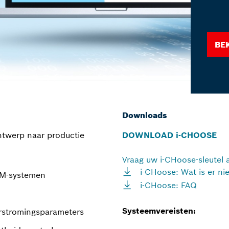
Be
Downloads
ontwerp naar productie
DOWNLOAD i-CHOOSE
Vraag uw i-CHoose-sleutel 
i-CHoose: Wat is er ni
PM-systemen
i-CHoose: FAQ
Systeemvereisten:
orstromingsparameters