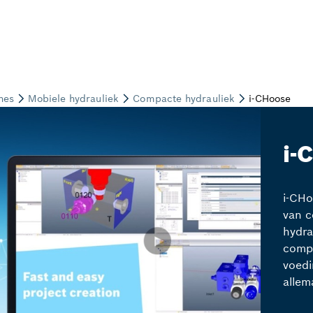
i-
i-CHo
van c
hydra
comp
voedi
allem