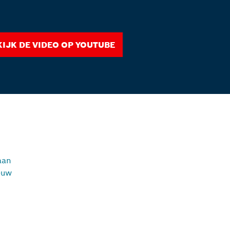
kijk de video op youtube
aan
euw