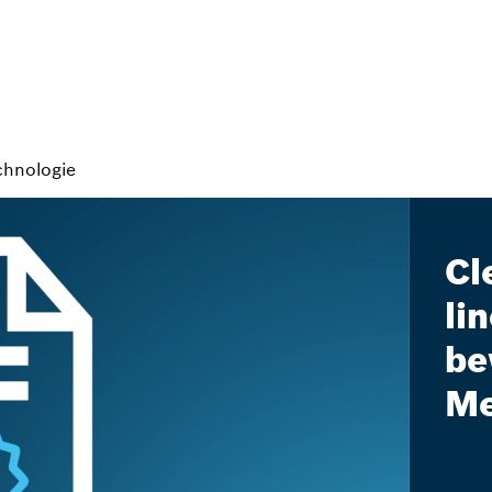
chnologie
Cl
li
be
Me