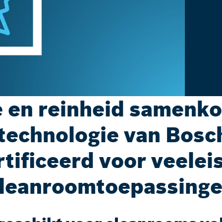
e en reinheid samenko
echnologie van Bosc
tificeerd voor veele
leanroomtoepassing