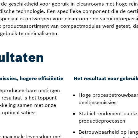
 de geschiktheid voor gebruik in cleanrooms met hoge reinh
edische technologie. Een specifieke component die de certi
peciaal is ontworpen voor cleanroom- en vacuümtoepassin
 productassortiment van compactmodules werd getest, d
 gebruik te minimaliseren.
ultaten
issies, hogere efficiëntie
Het resultaat voor gebrui
 reproduceerbare metingen
Hoge procesbetrouwbaarh
 resultaat is het toppunt
deeltjesemissies
ikkeling samen met onze
 optimalisaties:
Stabiel rendement dankz
productieprocessen
Betrouwbaarheid op lange
or maximale levensduur met