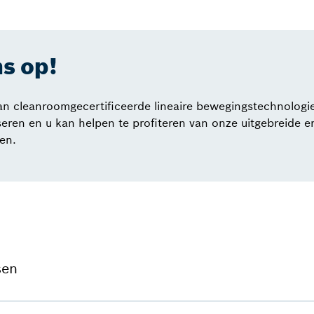
s op!
an cleanroomgecertificeerde lineaire bewegingstechnologi
ren en u kan helpen te profiteren van onze uitgebreide er
en.
sen