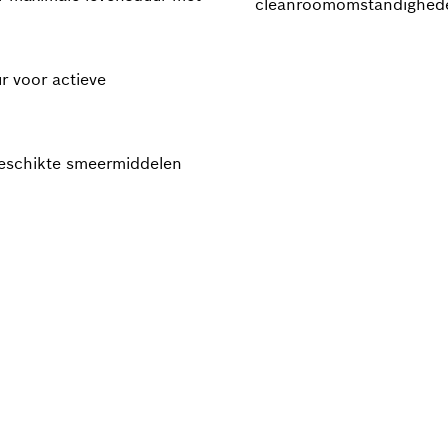
cleanroomomstandigheden
r voor actieve
eschikte smeermiddelen