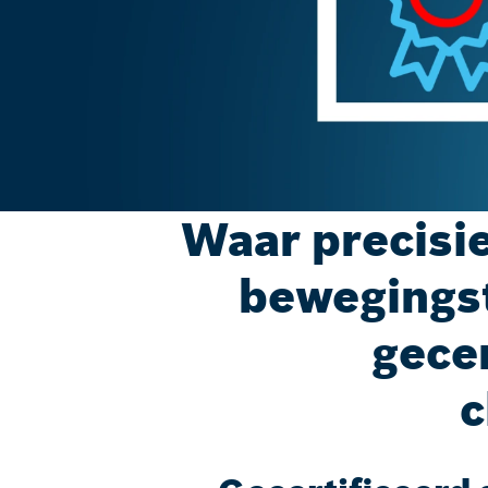
Waar precisi
bewegingst
gecer
c