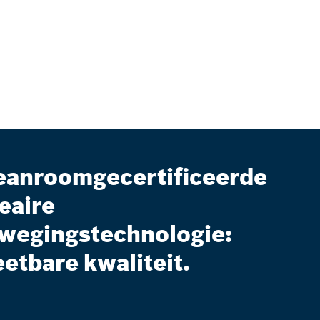
eanroomgecertificeerde
neaire
wegingstechnologie:
etbare kwaliteit.