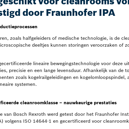
geschikt voor cleanrooms vo
stigd door Fraunhofer IPA
oductieprocessen
ren, zoals halfgeleiders of medische technologie, is de cl
icroscopische deeltjes kunnen storingen veroorzaken of zor
certificeerde lineaire bewegingstechnologie voor deze u
ies, precisie en een lange levensduur. Afhankelijk van de 
enten zoals kogelrailgeleidingen en kogelomloopspindel, a
ineaire systemen.
ificeerde cleanroomklasse – nauwkeurige prestaties
e van Bosch Rexroth werd getest door het Fraunhofer Inst
) volgens ISO 14644-1 en gecertificeerd voor cleanroomk