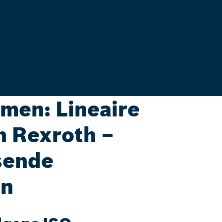
men: Lineaire
h Rexroth –
isende
en