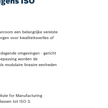
lgens ISO
eanroom een belangrijke vereiste
gen voor kwaliteitsverlies of
itdagende omgevingen - gericht
toepassing worden de
ls modulaire lineaire eenheden
itute for Manufacturing
lassen tot ISO 3.