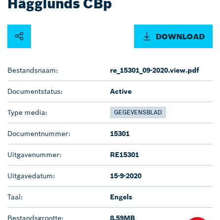
Hägglunds CBp
DOWNLOAD
Bestandsnaam:
re_15301_09-2020.view.pdf
Documentstatus:
Active
Type media:
GEGEVENSBLAD
Documentnummer:
15301
Uitgavenummer:
RE15301
Uitgavedatum:
15-9-2020
Taal:
Engels
Bestandsgrootte:
8.59MB