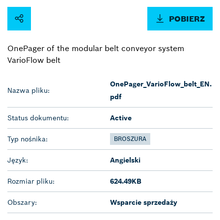
POBIERZ
OnePager of the modular belt conveyor system
VarioFlow belt
OnePager_VarioFlow_belt_EN.
Nazwa pliku:
pdf
Status dokumentu:
Active
Typ nośnika:
BROSZURA
Język:
Angielski
Rozmiar pliku:
624.49KB
Obszary:
Wsparcie sprzedaży