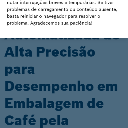
notar interrupções breves e temporárias. Se tiver
BENS DE CONSUMO EMBALADOS
problemas de carregamento ou conteúdo ausente,
Solução
basta reiniciar o navegador para resolver o
problema. Agradecemos sua paciência!
Automatizada de
Alta Precisão
para
Desempenho em
Embalagem de
Café pela