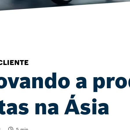
CLIENTE
novando a pr
tas na Ásia
4
5 min