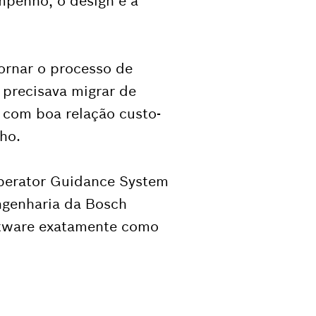
mpenho, o design e a
ornar o processo de
i precisava migrar de
 com boa relação custo-
ho.
perator Guidance System
ngenharia da Bosch
oftware exatamente como