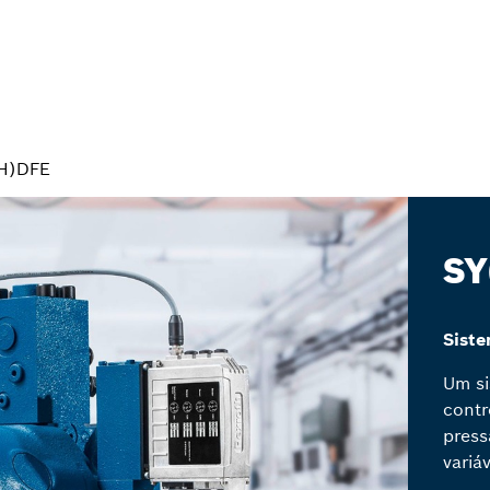
H)DFE
SY
Siste
Um si
contr
press
variá