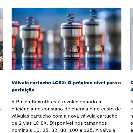
Válvula cartucho LC8X: O próximo nível para a
C
perfeição
d
A Bosch Rexroth está revolucionando a
A
o
eficiência no consumo de energia e no custo de
c
válvulas cartucho com a nova válvula cartucho
m
de 2 vias LC-8X. Disponível nos tamanhos
e
nominais 16, 25, 32, 80, 100 e 125. A válvula
e