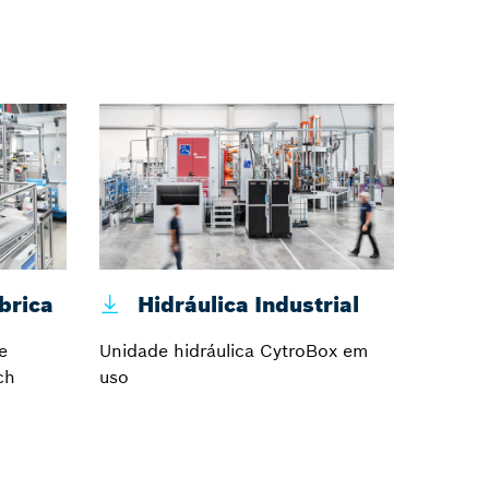
brica
Hidráulica Industrial
Hä
e
Unidade hidráulica CytroBox em
Motores
ch
uso
Hägglu