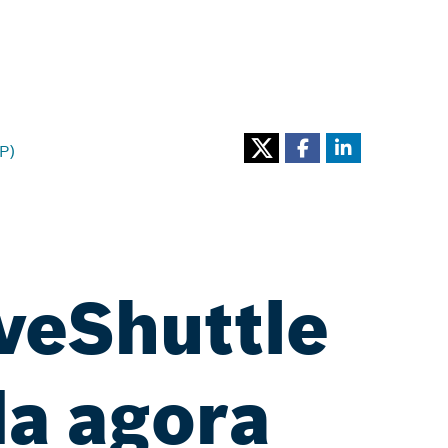
P)
iveShuttle
da agora