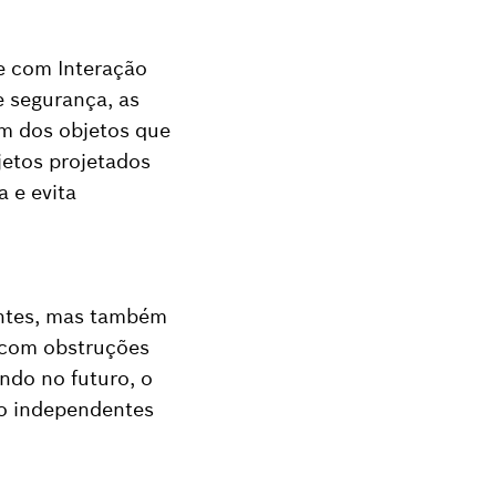
le com Interação
e segurança, as
m dos objetos que
jetos projetados
a e evita
entes, mas também
s com obstruções
ndo no futuro, o
to independentes