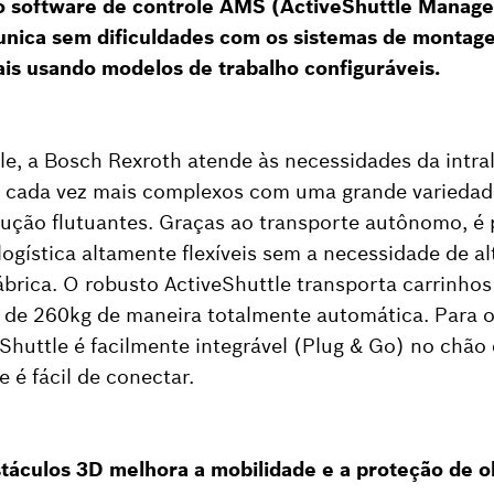
0, o software de controle AMS (ActiveShuttle Mana
unica sem dificuldades com os sistemas de montag
ais usando modelos de trabalho configuráveis.
e, a Bosch Rexroth atende às necessidades da intra
is cada vez mais complexos com uma grande varied
ção flutuantes. Graças ao transporte autônomo, é p
logística altamente flexíveis sem a necessidade de al
fábrica. O robusto ActiveShuttle transporta carrinhos
de 260kg de maneira totalmente automática. Para 
eShuttle é facilmente integrável (Plug & Go) no chão 
e é fácil de conectar.
táculos 3D melhora a mobilidade e a proteção de o