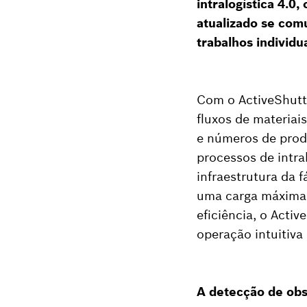
intralogística 4.
atualizado se com
trabalhos individu
Com o ActiveShuttl
fluxos de materia
e números de produ
processos de intra
infraestrutura da 
uma carga máxima 
eficiência, o Activ
operação intuitiva 
A detecção de obs