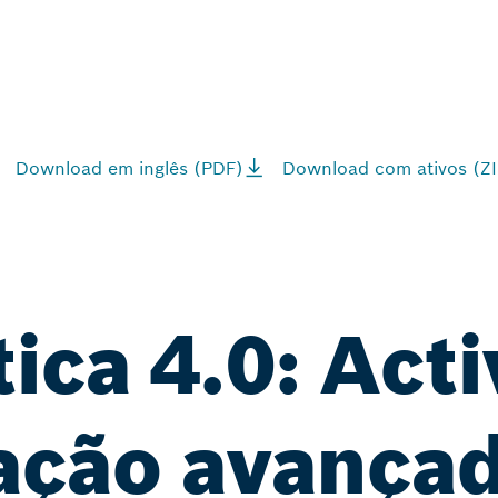
Download em inglês (PDF)
Download com ativos (ZI
tica 4.0: Act
ação avança