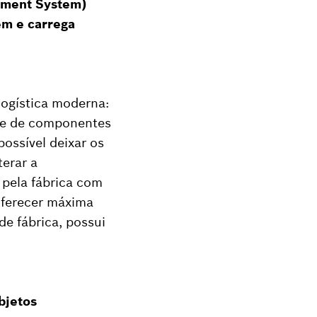
gement System)
em e carrega
logística moderna:
ade de componentes
ossível deixar os
terar a
 pela fábrica com
oferecer máxima
de fábrica, possui
bjetos