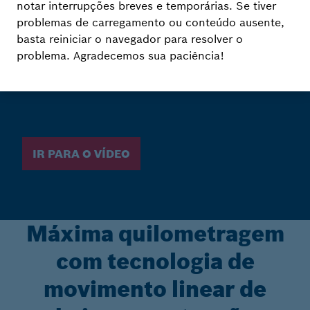
sustentável
notar interrupções breves e temporárias. Se tiver
problemas de carregamento ou conteúdo ausente,
basta reiniciar o navegador para resolver o
Intervalos de lubrificação estendidos para
problema. Agradecemos sua paciência!
sistemas de trilhos de esferas e unidades de
fusos de esferas
Ir para o Vídeo
Máxima quilometragem
com tecnologia de
movimento linear de