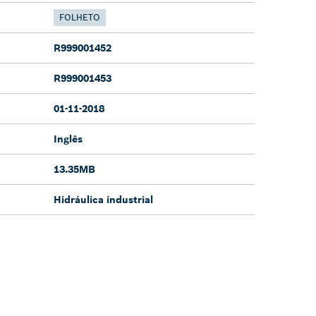
FOLHETO
R999001452
R999001453
01-11-2018
Inglês
13.35MB
Hidráulica industrial