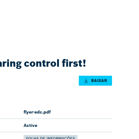
ring control first!
BAIXAR
flyer-edc.pdf
Active
FOLHA DE INFORMAÇÕES