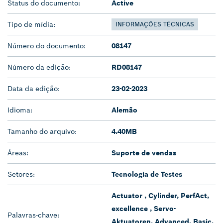
Status do documento:
Active
Tipo de mídia:
INFORMAÇÕES TÉCNICAS
Número do documento:
08147
Número da edição:
RD08147
Data da edição:
23-02-2023
Idioma:
Alemão
Tamanho do arquivo:
4.40MB
Áreas:
Suporte de vendas
Setores:
Tecnologia de Testes
Actuator , Cylinder, PerfAct,
excellence , Servo-
Palavras-chave:
Aktuatoren, Advanced, Basic,