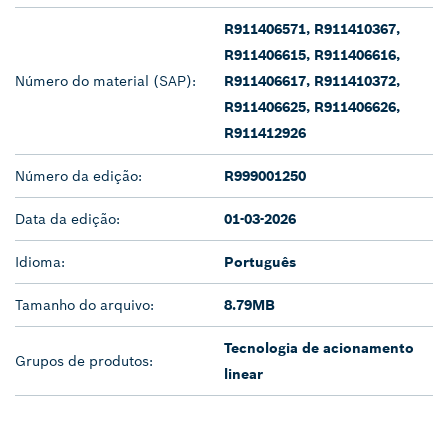
R911406571, R911410367,
R911406615, R911406616,
Número do material (SAP):
R911406617, R911410372,
R911406625, R911406626,
R911412926
Número da edição:
R999001250
Data da edição:
01-03-2026
Idioma:
Português
Tamanho do arquivo:
8.79MB
Tecnologia de acionamento
Grupos de produtos:
linear