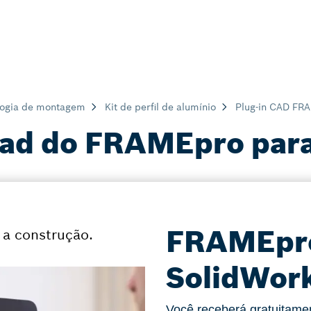
logia de montagem
Kit de perfil de alumínio
Plug-in CAD FR
ad do FRAMEpro par
FRAMEpro 
 a construção.
SolidWork
Você receberá gratuitame