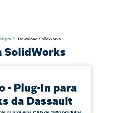
Download SolidWorks
AMEpro
a SolidWorks
- Plug-In para
s da Dassault
nte os
arquivos CAD de 1500 produtos