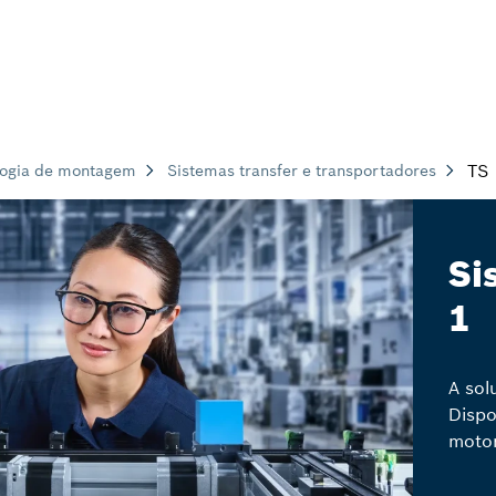
TS 
logia de montagem
Sistemas transfer e transportadores
Si
1
A sol
Dispo
moto