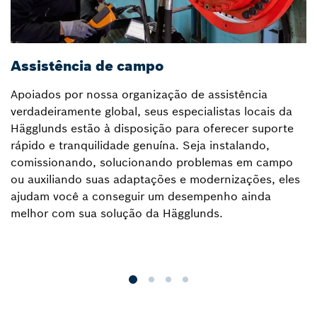
Assistência de campo
C
Apoiados por nossa organização de assistência
O
verdadeiramente global, seus especialistas locais da
p
Hägglunds estão à disposição para oferecer suporte
o
rápido e tranquilidade genuína. Seja instalando,
e
comissionando, solucionando problemas em campo
e
ou auxiliando suas adaptações e modernizações, eles
c
ajudam você a conseguir um desempenho ainda
H
melhor com sua solução da Hägglunds.
s
t
q