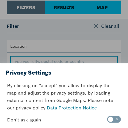
FILTERS
RESULTS
MAP
Filter
Clear all
Location
Privacy Settings
Distance [km]
By clicking on "accept" you allow to display the
map and adjust the privacy settings, by loading
300
km
external content from Google Maps. Please note
our privacy policy
Data Protection Notice
Don't ask again