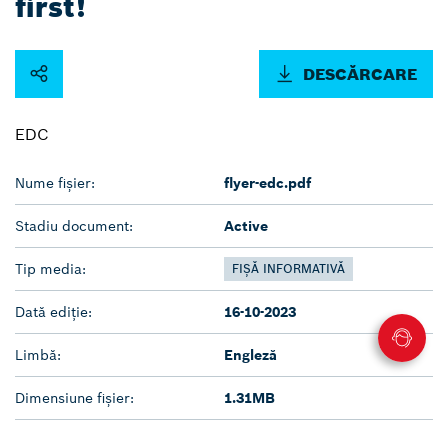
first!
DESCĂRCARE
EDC
Nume fișier:
flyer-edc.pdf
Stadiu document:
Active
Tip media:
FIȘĂ INFORMATIVĂ
Dată ediție:
16-10-2023
Limbă:
Engleză
Dimensiune fișier:
1.31MB