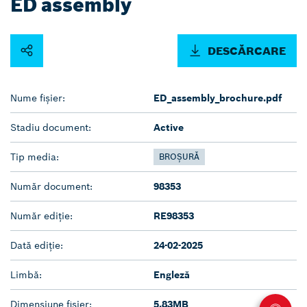
ED assembly
DESCĂRCARE
Nume fișier:
ED_assembly_brochure.pdf
Stadiu document:
Active
Tip media:
BROȘURĂ
Număr document:
98353
Număr ediție:
RE98353
Dată ediție:
24-02-2025
Limbă:
Engleză
Dimensiune fișier:
5.83MB