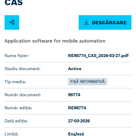
CAS
DESCĂRCARE
Application software for mobile automation
Nume fișier:
RE98774_CAS_2026-03-27.pdf
Stadiu document:
Active
Tip media:
FIȘĂ INFORMATIVĂ
Număr document:
98774
Număr ediție:
RE98774
Dată ediție:
27-03-2026
Limbă:
Engleză