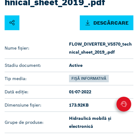
hnical_sheet_2019_.pdf
DESCĂRCARE
FLOW_DIVERTER_VS570_tech
Nume fișier:
nical_sheet_2019_.pdf
Stadiu document:
Active
Tip media:
FIȘĂ INFORMATIVĂ
Dată ediție:
01-07-2022
Dimensiune fișier:
173.92KB
Hidraulică mobilă și
Grupe de produse:
electronică