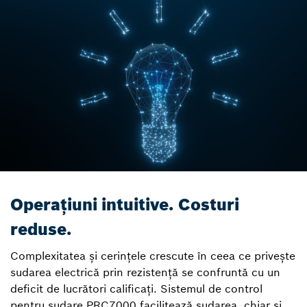
Operațiuni intuitive. Costuri
reduse.
Complexitatea și cerințele crescute în ceea ce privește
sudarea electrică prin rezistență se confruntă cu un
deficit de lucrători calificați. Sistemul de control
pentru sudare PRC7000 facilitează sudarea, chiar și