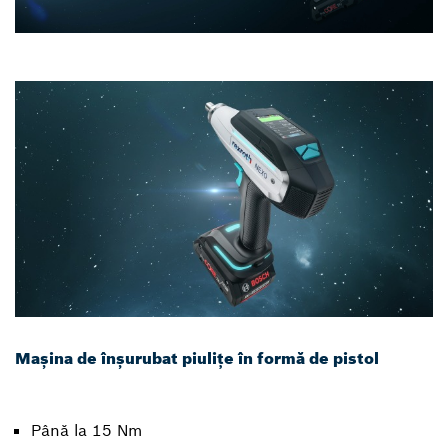
Mașina de înșurubat piulițe în formă de pistol
Până la 15 Nm