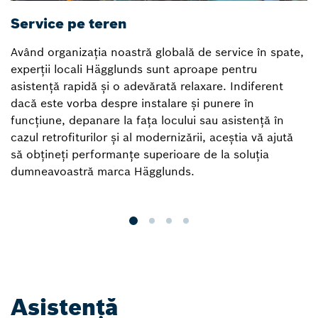
Service pe teren
R
Având organizația noastră globală de service în spate,
D
experții locali Hägglunds sunt aproape pentru
Hä
asistență rapidă și o adevărată relaxare. Indiferent
m
dacă este vorba despre instalare și punere în
in
funcțiune, depanare la fața locului sau asistență în
n
cazul retrofiturilor și al modernizării, aceștia vă ajută
ac
să obțineți performanțe superioare de la soluția
Hä
dumneavoastră marca Hägglunds.
p
so
Asistență