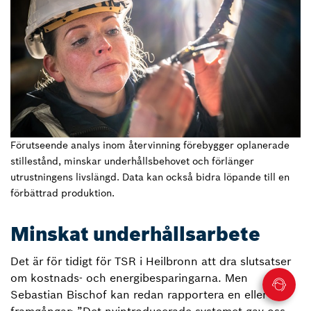
Förutseende analys inom återvinning förebygger oplanerade
stillestånd, minskar underhållsbehovet och förlänger
utrustningens livslängd. Data kan också bidra löpande till en
förbättrad produktion.
Minskat underhållsarbete
Det är för tidigt för TSR i Heilbronn att dra slutsatser
om kostnads- och energibesparingarna. Men
Sebastian Bischof kan redan rapportera en eller två
framgångar: ”Det nyintroducerade systemet gav oss