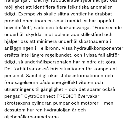
möjlighet att identifiera flera felkritiska anomalier
tidigt. Exempelvis skulle slitna ventiler ha drabbat
produktionen inom en snar framtid. Vi har uppnått
huvudmålet”, sade den teknikansvariga. ”Förutseende
underhåll skyddar mot oplanerade stillestånd och
hjälper oss att minimera underhållskostnaderna i
anläggningen i Heilbronn. Vissa hydraulikkomponenter
ersätts inte längre regelbundet, och i vissa fall alltför
tidigt, så underhållspersonalen har mindre att göra.
Det förbättrar också bristsituationen för kompetent
personal. Samtidigt ökar statusinformationen och
förutsägelserna både energieffektiviteten och
utrustningens tillgänglighet – och det sparar också
pengar.” CytroConnect PREDICT övervakar
skrotsaxens cylindrar, pumpar och motorer – men
dessutom hur ren hydrauloljan är och
oljebehållarparametrarna.