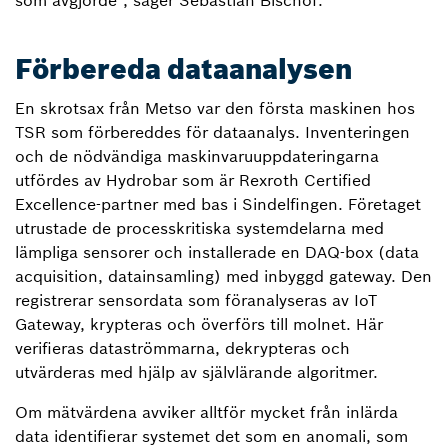
som avgjorde”, säger Sebastian Bischof.
Förbereda dataanalysen
En skrotsax från Metso var den första maskinen hos
TSR som förbereddes för dataanalys. Inventeringen
och de nödvändiga maskinvaruuppdateringarna
utfördes av Hydrobar som är Rexroth Certified
Excellence-partner med bas i Sindelfingen. Företaget
utrustade de processkritiska systemdelarna med
lämpliga sensorer och installerade en DAQ-box (data
acquisition, datainsamling) med inbyggd gateway. Den
registrerar sensordata som föranalyseras av IoT
Gateway, krypteras och överförs till molnet. Här
verifieras dataströmmarna, dekrypteras och
utvärderas med hjälp av självlärande algoritmer.
Om mätvärdena avviker alltför mycket från inlärda
data identifierar systemet det som en anomali, som