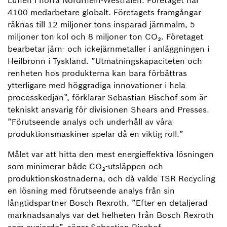
Lünen i norra Nordrhein-Westfalen. Företaget har
4100 medarbetare globalt. Företagets framgångar
räknas till 12 miljoner tons insparad järnmalm, 5
miljoner ton kol och 8 miljoner ton CO₂. Företaget
bearbetar järn- och ickejärnmetaller i anläggningen i
Heilbronn i Tyskland. ”Utmatningskapaciteten och
renheten hos produkterna kan bara förbättras
ytterligare med höggradiga innovationer i hela
processkedjan”, förklarar Sebastian Bischof som är
tekniskt ansvarig för divisionen Shears and Presses.
”Förutseende analys och underhåll av våra
produktionsmaskiner spelar då en viktig roll.”
Målet var att hitta den mest energieffektiva lösningen
som minimerar både CO₂-utsläppen och
produktionskostnaderna, och då valde TSR Recycling
en lösning med förutseende analys från sin
långtidspartner Bosch Rexroth. ”Efter en detaljerad
marknadsanalys var det helheten från Bosch Rexroth