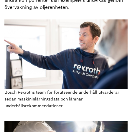
andra komponenter kan exempelvis undvikas genom
övervakning av oljerenheten.
Bosch Rexroths team för förutseende underhåll utvärderar
sedan maskininlärningsdata och lämnar
underhållsrekommendationer.