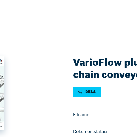
VarioFlow plu
chain convey
DELA
Filnamn:
Dokumentstatus: