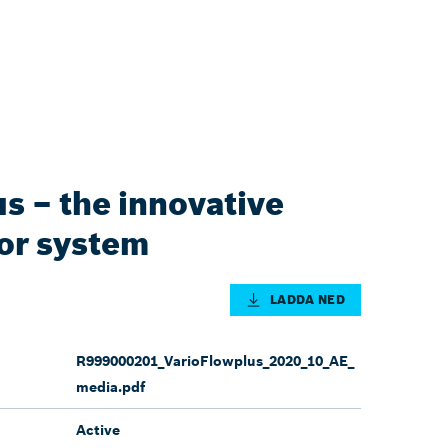
s – the innovative
or system
LADDA NED
R999000201_VarioFlowplus_2020_10_AE_
media.pdf
Active