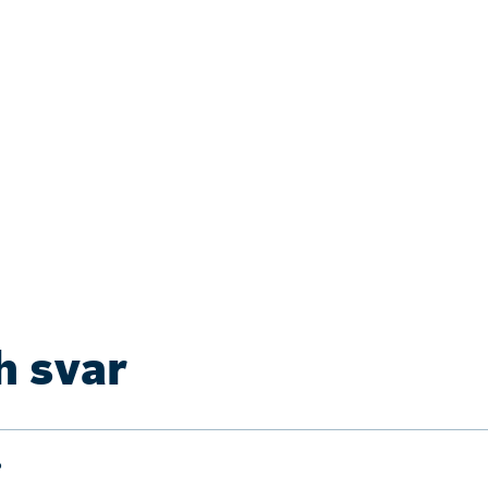
h svar
?