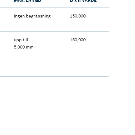
MAX. LÄNGD
D x n VÄRDE
ingen begränsning
150,000
upp till
150,000
5,000 mm