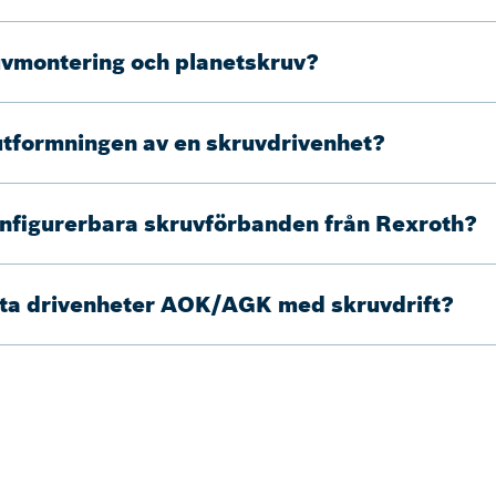
ruvmontering och planetskruv?
 utformningen av en skruvdrivenhet?
konfigurerbara skruvförbanden från Rexroth?
etta drivenheter AOK/AGK med skruvdrift?