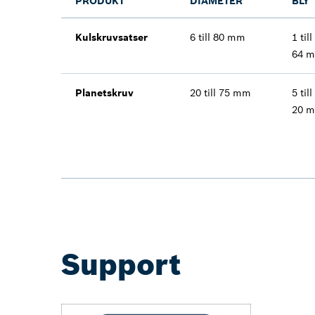
PRODUKT
DIAMETER
BLY
Kulskruvsatser
6 till 80 mm
1 till
64 
Planetskruv
20 till 75 mm
5 till
20 
Support