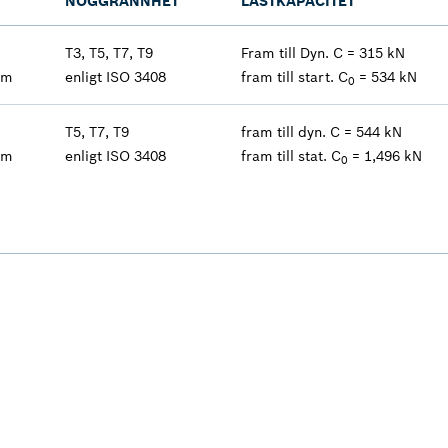
NOGGRANNHET
LASTKAPACITET
T3, T5, T7, T9
Fram till Dyn. C = 315 kN
mm
enligt ISO 3408
fram till start. C
= 534 kN
0
T5, T7, T9
fram till dyn. C = 544 kN
mm
enligt ISO 3408
fram till stat. C
= 1,496 kN
0