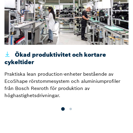
Ökad produktivitet och kortare
cykeltider
E
Praktiska lean production-enheter bestående av
är
EcoShape rörstommesystem och aluminiumprofiler
t
från Bosch Rexroth för produktion av
f
höghastighetsdrivningar.