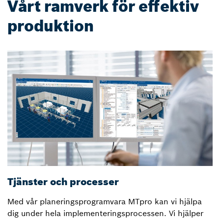
Vårt ramverk för effektiv
produktion
Tjänster och processer
L
Med vår planeringsprogramvara MTpro kan vi hjälpa
B
dig under hela implementeringsprocessen. Vi hjälper
p