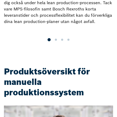
dig också under hela lean production-processen. Tack
ma
vare MPS-filosofin samt Bosch Rexroths korta
e
leveranstider och processflexibilitet kan du förverkliga
s
dina lean production-planer utan något avfall.
k
un
Produktsöversikt för
manuella
produktionssystem