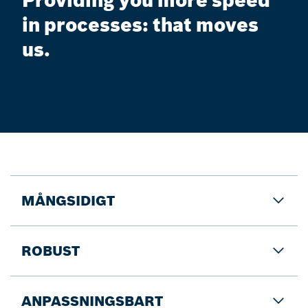
Providing you more speed
in processes: that moves
us.
MÅNGSIDIGT
ROBUST
ANPASSNINGSBART