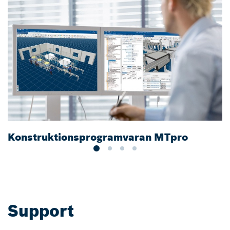
Konstruktionsprogramvaran MTpro
R
Support