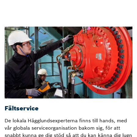
Fältservice
D
De lokala Hägglundsexperterna finns till hands, med
H
vår globala serviceorganisation bakom sig, för att
le
snabbt kunna ge dig stöd så att du kan känna dig lugn
v