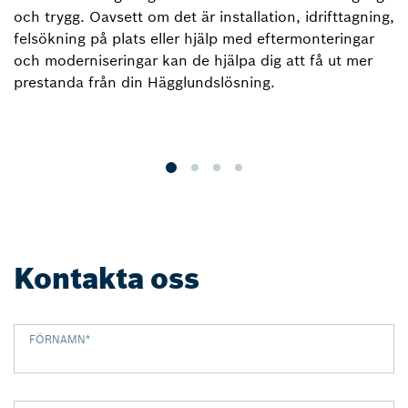
och trygg. Oavsett om det är installation, idrifttagning,
u
felsökning på plats eller hjälp med eftermonteringar
e
och moderniseringar kan de hjälpa dig att få ut mer
H
prestanda från din Hägglundslösning.
fa
H
ar
Kontakta oss
FÖRNAMN
*