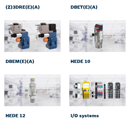
(Z)3DRE(E)(A)
DBET(E)(A)
DBEM(E)(A)
HEDE 10
HEDE 12
I/O systems