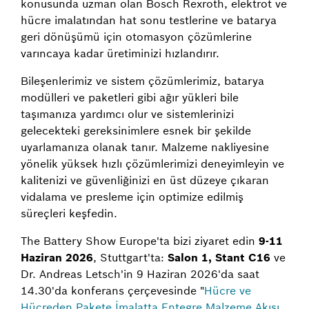
konusunda uzman olan Bosch Rexroth, elektrot ve
hücre imalatından hat sonu testlerine ve batarya
geri dönüşümü için otomasyon çözümlerine
varıncaya kadar üretiminizi hızlandırır.
Bileşenlerimiz ve sistem çözümlerimiz, batarya
modülleri ve paketleri gibi ağır yükleri bile
taşımanıza yardımcı olur ve sistemlerinizi
gelecekteki gereksinimlere esnek bir şekilde
uyarlamanıza olanak tanır. Malzeme nakliyesine
yönelik yüksek hızlı çözümlerimizi deneyimleyin ve
kalitenizi ve güvenliğinizi en üst düzeye çıkaran
vidalama ve presleme için optimize edilmiş
süreçleri keşfedin.
The Battery Show Europe'ta bizi ziyaret edin
9-11
Haziran 2026
, Stuttgart'ta:
Salon 1, Stant C16
ve
Dr. Andreas Letsch'in 9 Haziran 2026'da saat
14.30'da konferans çerçevesinde "
Hücre ve
Hücreden Pakete İmalatta Entegre Malzeme Akışı