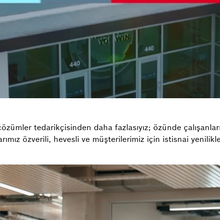
özümler tedarikçisinden daha fazlasıyız; özünde çalışanla
rımız özverili, hevesli ve müşterilerimiz için istisnai yenilikl