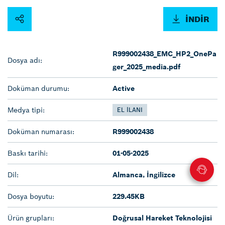
İNDIR
R999002438_EMC_HP2_OnePa
Dosya adı:
ger_2025_media.pdf
Doküman durumu:
Active
Medya tipi:
EL ILANI
Doküman numarası:
R999002438
Baskı tarihi:
01-05-2025
Dil:
Almanca, İngilizce
Dosya boyutu:
229.45KB
Ürün grupları:
Doğrusal Hareket Teknolojisi