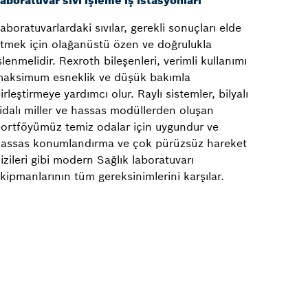
aboratuvar sıvı işleme iş istasyonları
aboratuvarlardaki sıvılar, gerekli sonuçları elde
tmek için olağanüstü özen ve doğrulukla
şlenmelidir. Rexroth bileşenleri, verimli kullanımı
aksimum esneklik ve düşük bakımla
irleştirmeye yardımcı olur. Raylı sistemler, bilyalı
idalı miller ve hassas modüllerden oluşan
ortföyümüz temiz odalar için uygundur ve
assas konumlandırma ve çok pürüzsüz hareket
izileri gibi modern Sağlık laboratuvarı
kipmanlarının tüm gereksinimlerini karşılar.