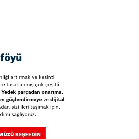
tföyü
liği artırmak ve kesinti
re tasarlanmış çok çeşitli
.
Yedek parçadan
onarıma,
en
güçlendirmeye
ve
dijital
dar, sizi ileri taşımak için,
dımı sağlıyoruz.
MÜZÜ KEŞFEDIN