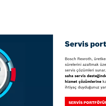
Servis por
Bosch Rexroth, üretken
sürelerini azaltmak üze
servis çözümleri sunar
saha servis desteğind
hizmet çözümlerine
ka
ihtiyaç duyduğunuz yar
SERVIS PORTFÖYÜ