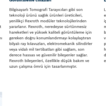
Görüntüleme cihazları
L
Bilgisayarlı Tomografi Tarayıcıları gibi son
L
teknoloji ürünü sağlık ürünleri üreticileri,
e
yenilikçi Rexroth modüler teknolojilerinden
i
t
yararlanır. Rexroth, neredeyse sürtünmesiz
m
hareketleri ve yüksek kaliteli görüntüleme için
b
mı
gereken doğru konumlandırmayı kolaylaştıran
v
bilyalı ray kılavuzları, elektromekanik silindirler
p
veya vidalı mil tertibatları gibi sağlam, son
h
derece hassas ve güvenilir bileşenler sağlar.
d
Rexroth bileşenleri, özellikle düşük bakım ve
e
uzun çalışma ömrü için tasarlanmıştır.