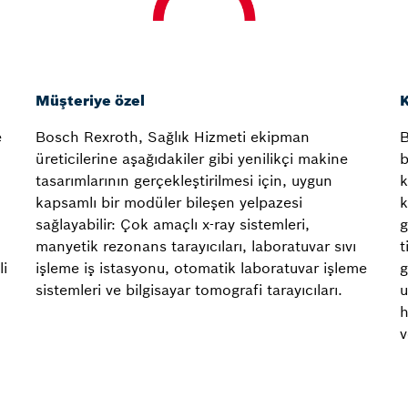
Müşteriye özel
K
e
Bosch Rexroth, Sağlık Hizmeti ekipman
B
üreticilerine aşağıdakiler gibi yenilikçi makine
b
tasarımlarının gerçekleştirilmesi için, uygun
k
kapsamlı bir modüler bileşen yelpazesi
k
sağlayabilir: Çok amaçlı x-ray sistemleri,
g
manyetik rezonans tarayıcıları, laboratuvar sıvı
t
li
işleme iş istasyonu, otomatik laboratuvar işleme
g
sistemleri ve bilgisayar tomografi tarayıcıları.
u
h
v