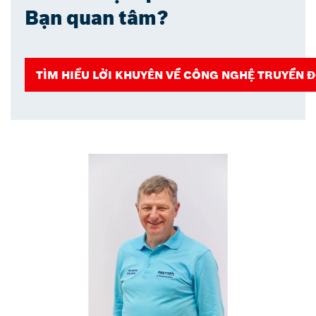
Bạn quan tâm?
TÌM HIỂU LỜI KHUYÊN VỀ CÔNG NGHỆ TRUYỀN 