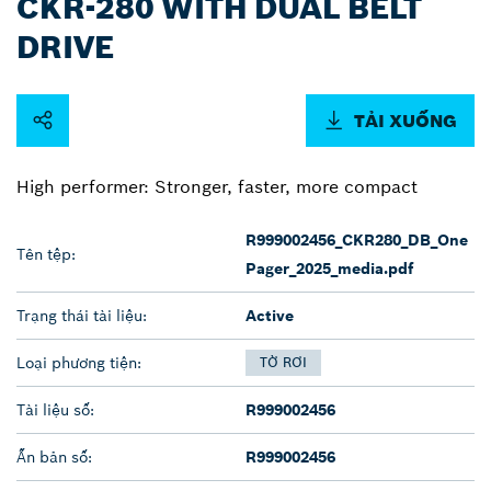
CKR-280 WITH DUAL BELT
DRIVE
TẢI XUỐNG
High performer: Stronger, faster, more compact
R999002456_CKR280_DB_One
Tên tệp:
Pager_2025_media.pdf
Trạng thái tài liệu:
Active
Loại phương tiện:
TỜ RƠI
Tài liệu số:
R999002456
Ấn bản số:
R999002456