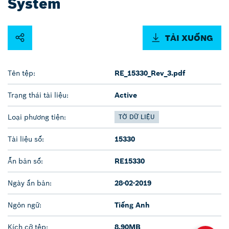
System
TẢI XUỐNG
Tên tệp:
RE_15330_Rev_3.pdf
Trạng thái tài liệu:
Active
Loại phương tiện:
TỜ DỮ LIỆU
Tài liệu số:
15330
Ấn bản số:
RE15330
Ngày ấn bản:
28-02-2019
Ngôn ngữ:
Tiếng Anh
Kích cỡ tệp:
8.90MB