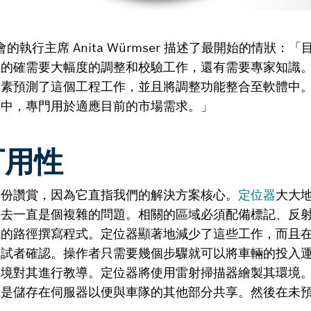
會的執行主席 Anita Würmser 描述了最開始的情狀
確需要大幅度的調整和校驗工作，還有需要專家知識。Bosch
素預測了這個工程工作，並且將調整功能整合至軟體中。
之中，專門用於適應目前的市場需求。」
可用性
這份讚賞，因為它直指我們的解決方案核心。
定位器
大大
過去一直是個複雜的問題。相關的區域必須配備標記、反
試的路徑撰寫程式。定位器顯著地減少了這些工作，而且
測試者確認。操作者只需要幾個步驟就可以將車輛的投入
環境對其進行教導。定位器將使用雷射掃描器繪製其環境
或是儲存在伺服器以便與車隊的其他部分共享。然後在未