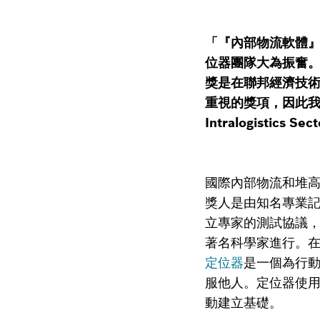
「『內部物流軟體』類別
位器團隊大為振奮。全
獎是在聯邦經濟技術部 (Fe
重視的獎項，因此我們非
Intralogistics S
國際內部物流和堆
獎人是由知名專業
立專家的測試協議，
著名科學家進行。在
定位器
是一個為行
服他人。定位器使
動建立基礎。