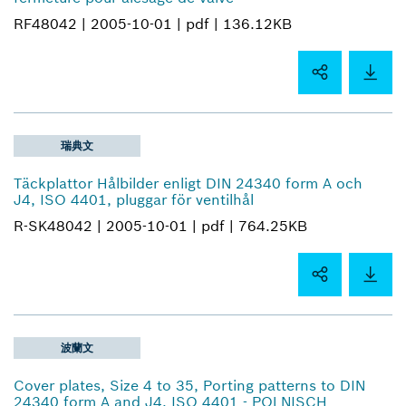
RF48042 |
2005-10-01 |
pdf |
136.12KB
瑞典文
Täckplattor Hålbilder enligt DIN 24340 form A och
J4, ISO 4401, pluggar för ventilhål
R-SK48042 |
2005-10-01 |
pdf |
764.25KB
波蘭文
Cover plates, Size 4 to 35, Porting patterns to DIN
24340 form A and J4, ISO 4401 - POLNISCH