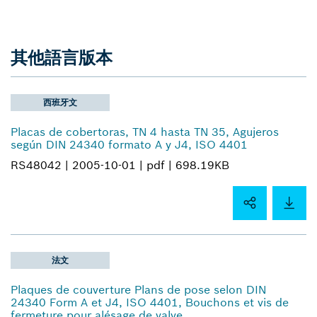
其他語言版本
西班牙文
Placas de cobertoras, TN 4 hasta TN 35, Agujeros
según DIN 24340 formato A y J4, ISO 4401
RS48042 |
2005-10-01 |
pdf |
698.19KB
法文
Plaques de couverture Plans de pose selon DIN
24340 Form A et J4, ISO 4401, Bouchons et vis de
fermeture pour alésage de valve