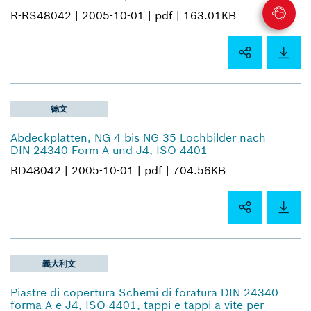
R-RS48042 |
2005-10-01 |
pdf |
163.01KB
德文
Abdeckplatten, NG 4 bis NG 35 Lochbilder nach
DIN 24340 Form A und J4, ISO 4401
RD48042 |
2005-10-01 |
pdf |
704.56KB
義大利文
Piastre di copertura Schemi di foratura DIN 24340
forma A e J4, ISO 4401, tappi e tappi a vite per