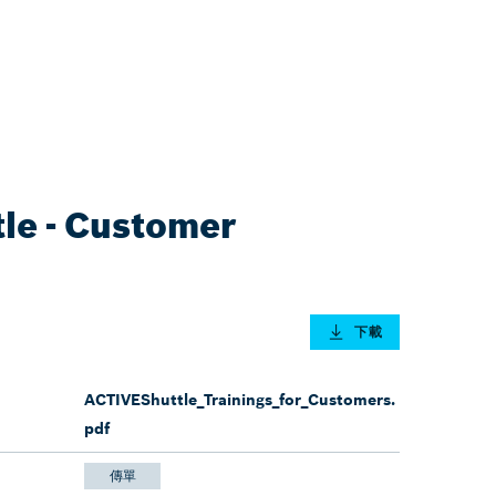
le - Customer
下載
ACTIVEShuttle_Trainings_for_Customers.
pdf
傳單